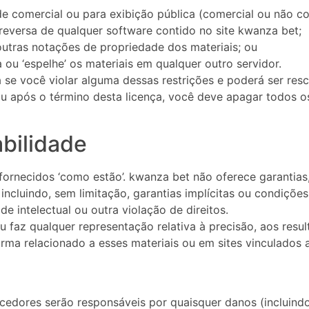
ade comercial ou para exibição pública (comercial ou não c
 reversa de qualquer software contido no site kwanza bet;
 outras notações de propriedade dos materiais; ou
a ou ‘espelhe’ os materiais em qualquer outro servidor.
a se você violar alguma dessas restrições e poderá ser re
ou após o término desta licença, você deve apagar todos o
abilidade
fornecidos ‘como estão’. kwanza bet não oferece garantias, 
, incluindo, sem limitação, garantias implícitas ou condiç
e intelectual ou outra violação de direitos.
 faz qualquer representação relativa à precisão, aos result
rma relacionado a esses materiais ou em sites vinculados a 
dores serão responsáveis ​​por quaisquer danos (incluind