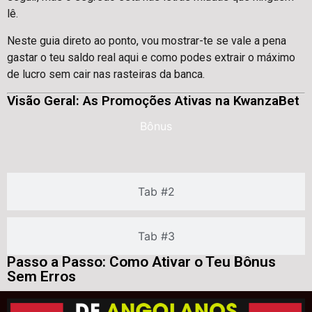
lê.
Neste guia direto ao ponto, vou mostrar-te se vale a pena
gastar o teu saldo real aqui e como podes extrair o máximo
de lucro sem cair nas rasteiras da banca.
Visão Geral: As Promoções Ativas na KwanzaBet
Bônus
Tab #2
Tab #3
Passo a Passo: Como Ativar o Teu Bônus
Sem Erros